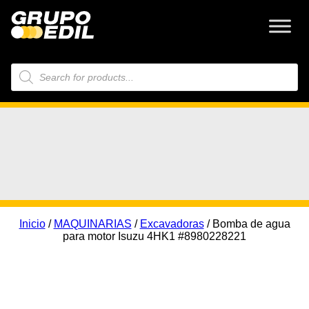
Búsqueda
de
productos
Inicio
/
MAQUINARIAS
/
Excavadoras
/ Bomba de agua
para motor Isuzu 4HK1 #8980228221