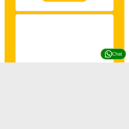
Chat
Par metales bielas Isuzu
4HK1/6HK1 # 8976163580 (Color