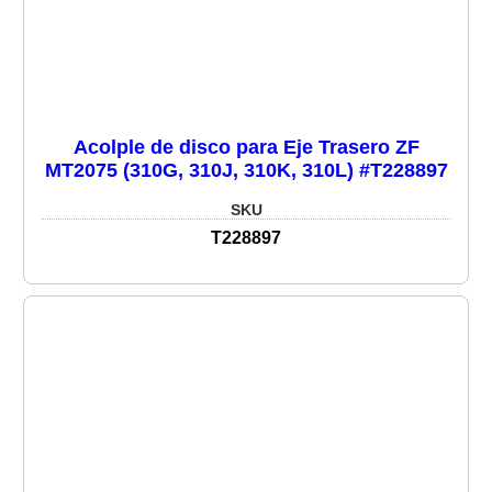
Acolple de disco para Eje Trasero ZF
MT2075 (310G, 310J, 310K, 310L) #T228897
SKU
T228897