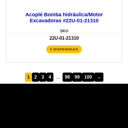
Acoplé Bomba hidráulica/Motor
Excavadoras #22U-01-21310
SKU
22U-01-21310
3 DISPONIBLES
1
2
3
4
…
98
99
100
→
Recent Posts
Recent Comments
No hay comentarios que mostrar.