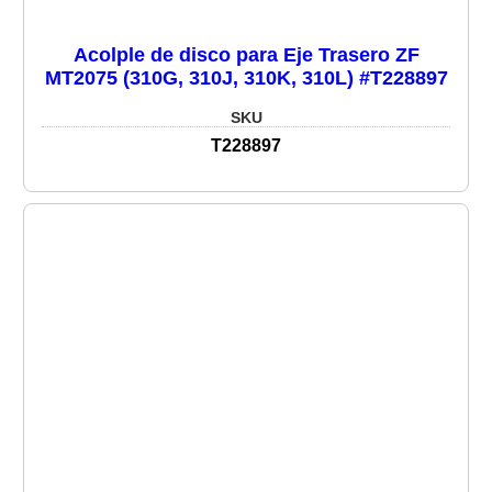
Acolple de disco para Eje Trasero ZF
MT2075 (310G, 310J, 310K, 310L) #T228897
SKU
T228897