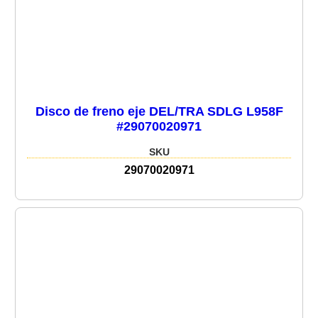
Disco de freno eje DEL/TRA SDLG L958F
#29070020971
SKU
29070020971