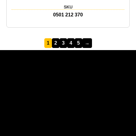
SKU
0501 212 370
1
2
3
4
5
→
Recent Posts
Recent Comments
No hay comentarios que mostrar.
No hay archivos que mostrar.
Categories
No hay categorías