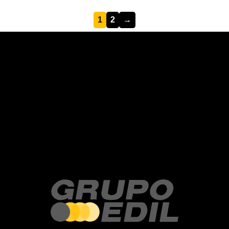
1
2
→
Recent Posts
Recent Comments
No hay comentarios que mostrar.
No hay archivos que mostrar.
Categories
No hay categorías