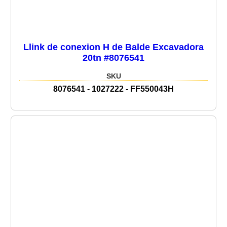
Llink de conexion H de Balde Excavadora
20tn #8076541
SKU
8076541 - 1027222 - FF550043H