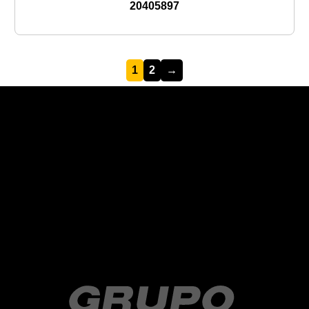
20405897
1
2
→
Recent Posts
Recent Comments
No hay comentarios que mostrar.
No hay archivos que mostrar.
Categories
No hay categorías