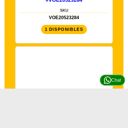
SKU
VOE20523284
1 DISPONIBLES
Chat