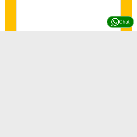
Chat
Bomba de agua Motor JD 4045/6068
#RE505980
SKU
RE505980