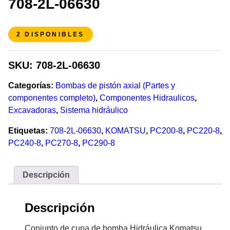
708-2L-06630
2 DISPONIBLES
SKU:
708-2L-06630
Categorías:
Bombas de pistón axial (Partes y
componentes completo)
,
Componentes Hidraulicos
,
Excavadoras
,
Sistema hidráulico
Etiquetas:
708-2L-06630
,
KOMATSU
,
PC200-8
,
PC220-8
,
PC240-8
,
PC270-8
,
PC290-8
Descripción
Descripción
Conjunto de cuna de bomba Hidráulica Komatsu