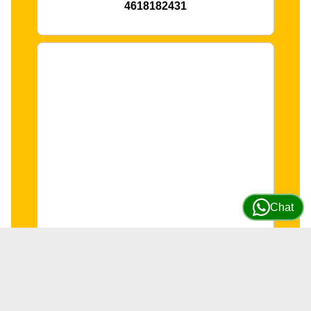
4618182431
Chat
Monitor control lateral Volvo
P7820C # 80688849