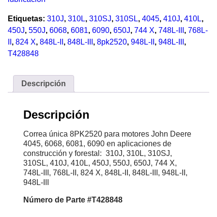
Etiquetas:
310J
,
310L
,
310SJ
,
310SL
,
4045
,
410J
,
410L
,
450J
,
550J
,
6068
,
6081
,
6090
,
650J
,
744 X
,
748L-III
,
768L-
II
,
824 X
,
848L-II
,
848L-III
,
8pk2520
,
948L-II
,
948L-III
,
T428848
Descripción
Descripción
Correa única 8PK2520 para motores John Deere
4045, 6068, 6081, 6090 en aplicaciones de
construcción y forestal: 310J, 310L, 310SJ,
310SL, 410J, 410L, 450J, 550J, 650J, 744 X,
748L-III, 768L-II, 824 X, 848L-II, 848L-III, 948L-II,
948L-III
Número de Parte #T428848