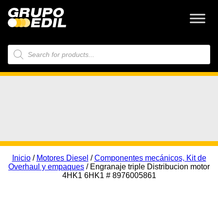
Búsqueda
de
productos
Inicio
/
Motores Diesel
/
Componentes mecánicos, Kit de
Overhaul y empaques
/ Engranaje triple Distribucion motor
4HK1 6HK1 # 8976005861