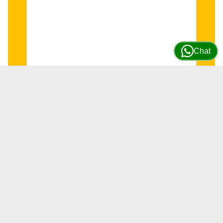
Chat
Par metales bielas Isuzu
4HK1/6HK1 # 8976163580 (Color
verde)
SKU
8976163580
14 DISPONIBLES