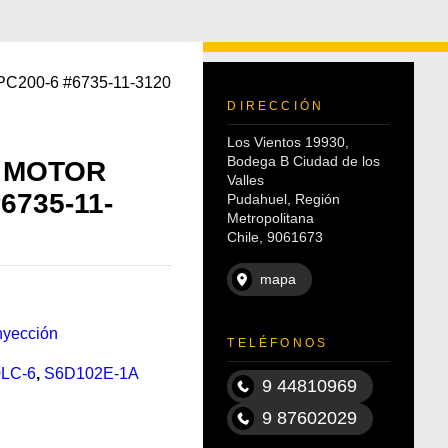
 PC200-6 #6735-11-3120
DIRECCIÓN
Los Vientos 19930,
Bodega B Ciudad de los
 MOTOR
Valles
6735-11-
Pudahuel, Región
Metropolitana
Chile, 9061673
mapa
nyección
TELÉFONOS
LC-6
,
S6D102E-1A
9 44810969
9 87602029