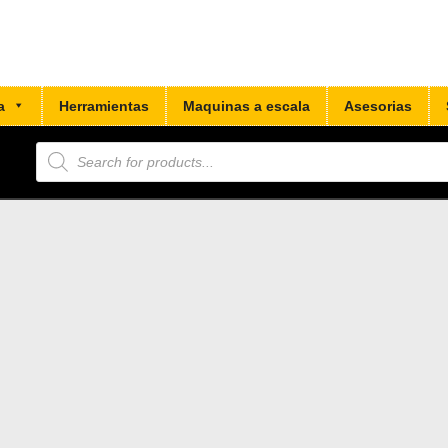
a
Herramientas
Maquinas a escala
Asesorias
Búsqueda
de
productos