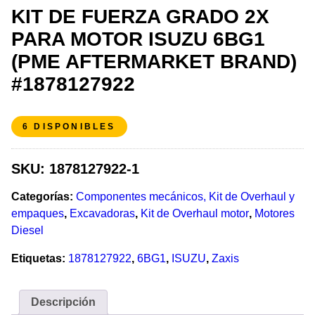
KIT DE FUERZA GRADO 2X
PARA MOTOR ISUZU 6BG1
(PME AFTERMARKET BRAND)
#1878127922
6 DISPONIBLES
SKU:
1878127922-1
Categorías:
Componentes mecánicos, Kit de Overhaul y
empaques
,
Excavadoras
,
Kit de Overhaul motor
,
Motores
Diesel
Etiquetas:
1878127922
,
6BG1
,
ISUZU
,
Zaxis
Descripción