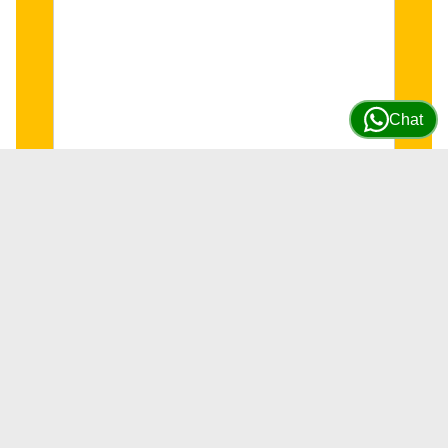
Chat
Sensor de presión Excavadoras
Hyundai (50bar) #31Q4-40830
SKU
31Q4-40830