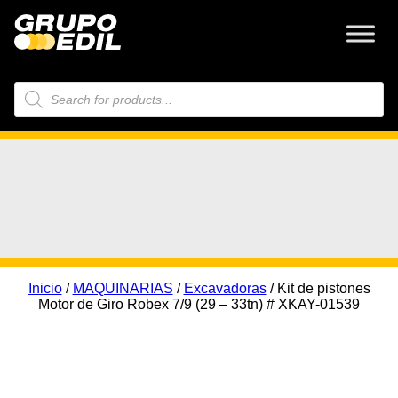
Búsqueda
de
productos
Inicio
/
MAQUINARIAS
/
Excavadoras
/ Kit de pistones
Motor de Giro Robex 7/9 (29 – 33tn) # XKAY-01539