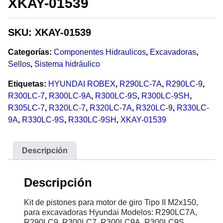
XKAY-01539
SKU:
XKAY-01539
Categorías:
Componentes Hidraulicos
,
Excavadoras
,
Sellos
,
Sistema hidráulico
Etiquetas:
HYUNDAI ROBEX
,
R290LC-7A
,
R290LC-9
,
R300LC-7
,
R300LC-9A
,
R300LC-9S
,
R300LC-9SH
,
R305LC-7
,
R320LC-7
,
R320LC-7A
,
R320LC-9
,
R330LC-
9A
,
R330LC-9S
,
R330LC-9SH
,
XKAY-01539
Descripción
Descripción
Kit de pistones para motor de giro Tipo II M2x150,
para excavadoras Hyundai Modelos: R290LC7A,
R290LC9, R300LC7, R300LC9A, R300LC9S,