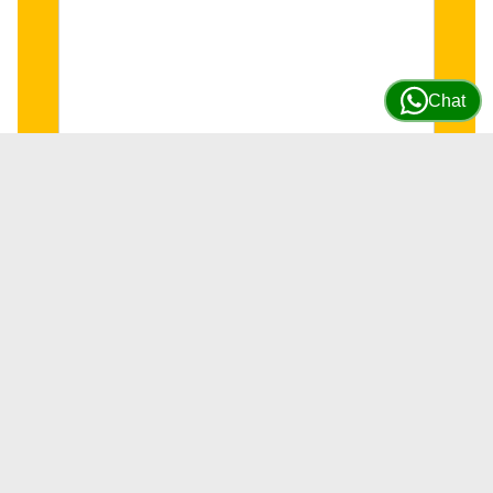
Chat
Acumulador de presion 0.5L John
Deere #AT195957
SKU
AT195957