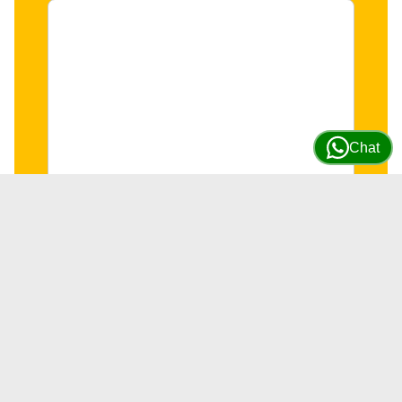
Chat
Solenoide control de bomba
Excavadora Komatsu # 702-21-
57400
SKU