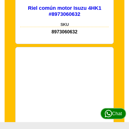
Riel común motor Isuzu 4HK1
#8973060632
SKU
8973060632
Chat