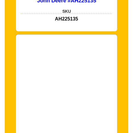
John Deere #AH225135
SKU
AH225135