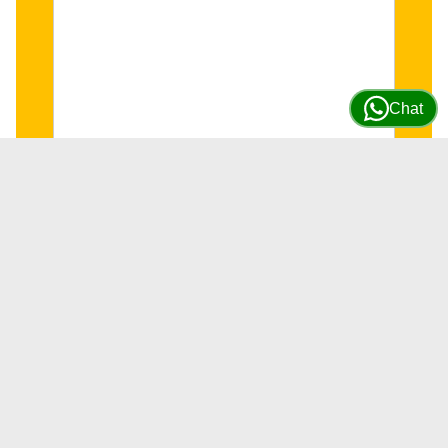
Chat
Reten de Cigüeñal Trasero para
motores JD 4045/6068 #DZ111672
SKU
DZ111672
5 DISPONIBLES