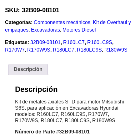
SKU:
32B09-08101
Categorías:
Componentes mecánicos, Kit de Overhaul y
empaques
,
Excavadoras
,
Motores Diesel
Etiquetas:
32B09-08101
,
R160LC7
,
R160LC9S
,
R170W7
,
R170W9S
,
R180LC7
,
R180LC9S
,
R180W9S
Descripción
Descripción
Kit de metales axiales STD para motor Mitsubishi
S6S, para aplicación en Excavadoras Hyundai
modelos: R160LC7, R160LC9S, R170W7,
R170W9S, R180LC7, R180LC9S, R180W9S
Número
de Parte #32B09-08101