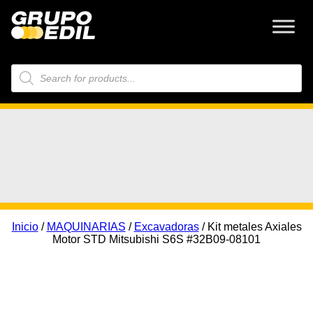
Búsqueda
de
productos
Inicio
/
MAQUINARIAS
/
Excavadoras
/ Kit metales Axiales
Motor STD Mitsubishi S6S #32B09-08101