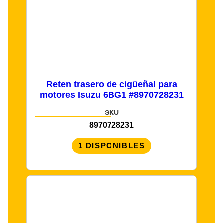
Reten trasero de cigüeñal para
motores Isuzu 6BG1 #8970728231
SKU
8970728231
1 DISPONIBLES