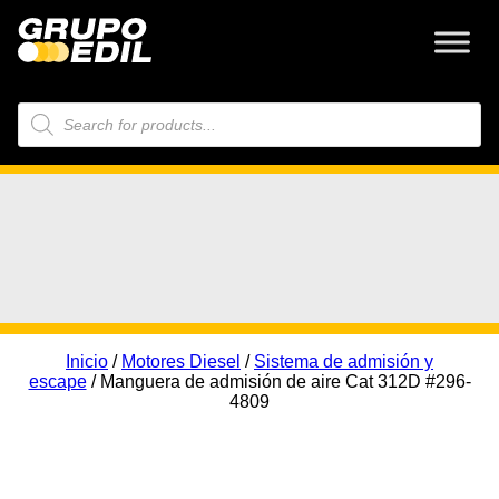
Búsqueda
de
productos
Inicio
/
Motores Diesel
/
Sistema de admisión y
escape
/ Manguera de admisión de aire Cat 312D #296-
4809