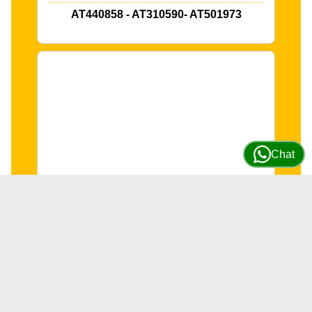
AT440858 - AT310590- AT501973
Chat
Perno Cubo reductor de eje