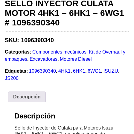
SELLO INYECTOR CULATA
MOTOR 4HK1 – 6HK1 – 6WG1
# 1096390340
SKU:
1096390340
Categorías:
Componentes mecánicos, Kit de Overhaul y
empaques
,
Excavadoras
,
Motores Diesel
Etiquetas:
1096390340
,
4HK1
,
6HK1
,
6WG1
,
ISUZU
,
JS200
Descripción
Descripción
Sello de Inyector de Culata para Motores Isuzu
4HK1 – 6HK1 – 6WG1, en aplicaciones de