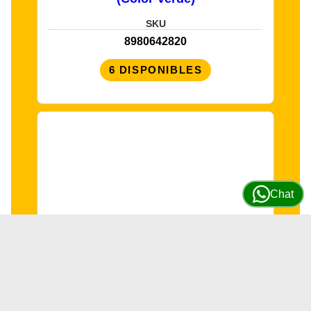
SKU
8980642820
6 DISPONIBLES
Chat