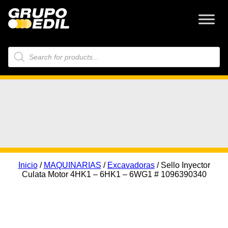
Búsqueda
de
productos
Inicio
/
MAQUINARIAS
/
Excavadoras
/ Sello Inyector
Culata Motor 4HK1 – 6HK1 – 6WG1 # 1096390340