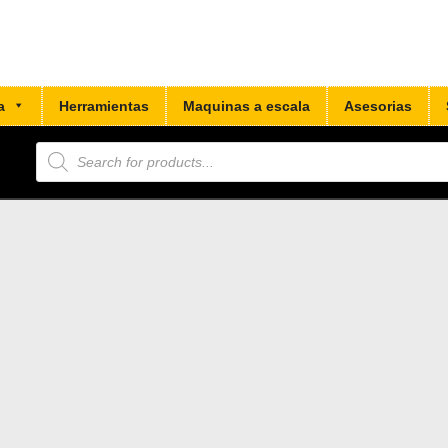
a
Herramientas
Maquinas a escala
Asesorias
Búsqueda
de
productos