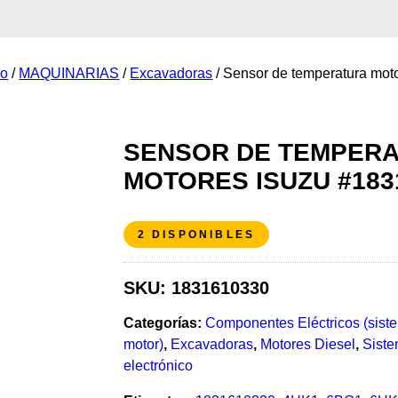
io
/
MAQUINARIAS
/
Excavadoras
/ Sensor de temperatura mo
SENSOR DE TEMPER
MOTORES ISUZU #183
2 DISPONIBLES
SKU:
1831610330
Categorías:
Componentes Eléctricos (siste
motor)
,
Excavadoras
,
Motores Diesel
,
Siste
electrónico