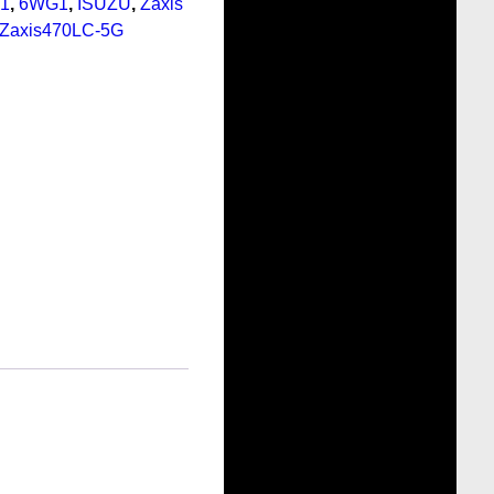
1
,
6WG1
,
ISUZU
,
Zaxis
Zaxis470LC-5G