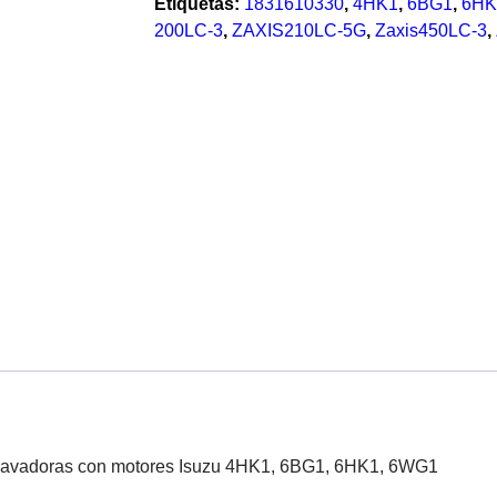
Etiquetas:
1831610330
,
4HK1
,
6BG1
,
6HK
200LC-3
,
ZAXIS210LC-5G
,
Zaxis450LC-3
,
Excavadoras con motores Isuzu 4HK1, 6BG1, 6HK1, 6WG1