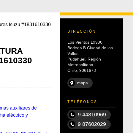
tores Isuzu #1831610330
DIRECCIÓN
Los Vientos 19930,
Bodega B Ciudad de los
ATURA
Valles
1610330
Pudahuel, Región
Metropolitana
Chile, 9061673
mapa
TELÉFONOS
mas auxiliares de
9 44810969
ma eléctrico y
9 87602029