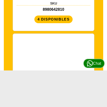
SKU
8980642810
4 DISPONIBLES
Chat