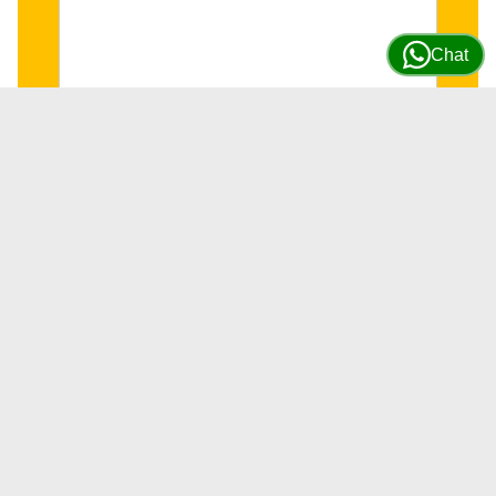
Chat
Sensor Sonico de control de sinfin
Vögele #2647949
SKU
2647949 -3