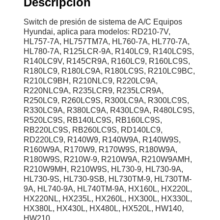
Descripción
Switch de presión de sistema de A/C Equipos
Hyundai, aplica para modelos: RD210-7V,
HL757-7A, HL757TM7A, HL760-7A, HL770-7A,
HL780-7A, R125LCR-9A, R140LC9, R140LC9S,
R140LC9V, R145CR9A, R160LC9, R160LC9S,
R180LC9, R180LC9A, R180LC9S, R210LC9BC,
R210LC9BH, R210NLC9, R220LC9A,
R220NLC9A, R235LCR9, R235LCR9A,
R250LC9, R260LC9S, R300LC9A, R300LC9S,
R330LC9A, R380LC9A, R430LC9A, R480LC9S,
R520LC9S, RB140LC9S, RB160LC9S,
RB220LC9S, RB260LC9S, RD140LC9,
RD220LC9, R140W9, R140W9A, R140W9S,
R160W9A, R170W9, R170W9S, R180W9A,
R180W9S, R210W-9, R210W9A, R210W9AMH,
R210W9MH, R210W9S, HL730-9, HL730-9A,
HL730-9S, HL730-9SB, HL730TM-9, HL730TM-
9A, HL740-9A, HL740TM-9A, HX160L, HX220L,
HX220NL, HX235L, HX260L, HX300L, HX330L,
HX380L, HX430L, HX480L, HX520L, HW140,
HW210