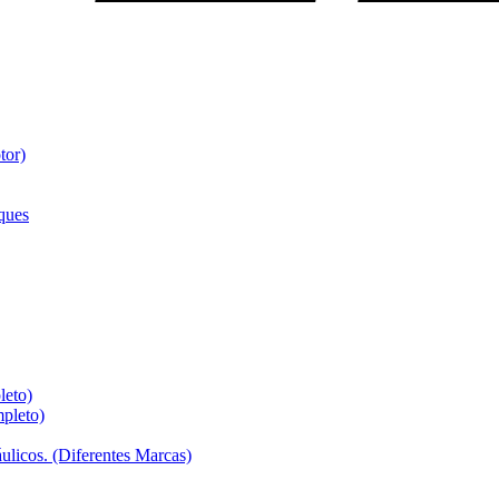
tor)
ques
leto)
pleto)
ulicos. (Diferentes Marcas)