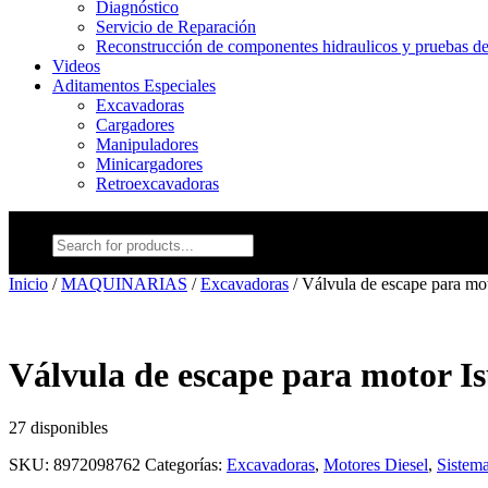
Diagnóstico
Servicio de Reparación
Reconstrucción de componentes hidraulicos y pruebas de 
Videos
Aditamentos Especiales
Excavadoras
Cargadores
Manipuladores
Minicargadores
Retroexcavadoras
Búsqueda
de
productos
Inicio
/
MAQUINARIAS
/
Excavadoras
/ Válvula de escape para 
Válvula de escape para motor 
27 disponibles
SKU:
8972098762
Categorías:
Excavadoras
,
Motores Diesel
,
Sistema