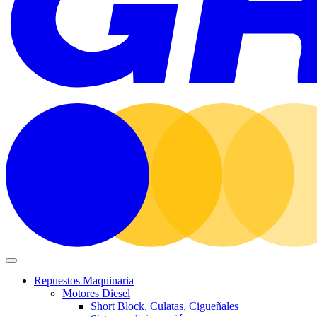
Repuestos Maquinaria
Motores Diesel
Short Block, Culatas, Cigueñales