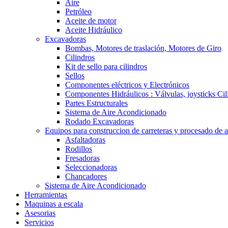
Aire
Petróleo
Aceite de motor
Aceite Hidráulico
Excavadoras
Bombas, Motores de traslación, Motores de Giro
Cilindros
Kit de sello para cilindros
Sellos
Componentes eléctricos y Electrónicos
Componentes Hidráulicos : Válvulas, joysticks Cil
Partes Estructurales
Sistema de Aire Acondicionado
Rodado Excavadoras
Equipos para construccion de carreteras y procesado de a
Asfaltadoras
Rodillos
Fresadoras
Seleccionadoras
Chancadores
Sistema de Aire Acondicionado
Herramientas
Maquinas a escala
Asesorias
Servicios