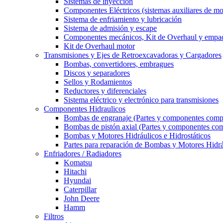
Sistemas de inyección
Componentes Eléctricos (sistemas auxiliares de mo
Sistema de enfriamiento y lubricación
Sistema de admisión y escape
Componentes mecánicos, Kit de Overhaul y empa
Kit de Overhaul motor
Transmisiones y Ejes de Retroexcavadoras y Cargadores
Bombas, convertidores, embragues
Discos y separadores
Sellos y Rodamientos
Reductores y diferenciales
Sistema eléctrico y electrónico para transmisiones
Componentes Hidraulicos
Bombas de engranaje (Partes y componentes comp
Bombas de pistón axial (Partes y componentes com
Bombas y Motores Hidráulicos e Hidrostáticos
Partes para reparación de Bombas y Motores Hidrá
Enfriadores / Radiadores
Komatsu
Hitachi
Hyundai
Caterpillar
John Deere
Hamm
Filtros