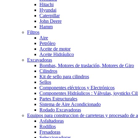
Hitachi
Hyundai
Caterpillar
John Deere
Hamm
Filtros
Aire
Petróleo
Aceite de motor
Aceite Hidráulico
Excavadoras
Bombas, Motores de traslación, Motores de Giro
Cilindros
Kit de sello para cilindros
Sellos
Componentes eléctricos y Electrónicos
Componentes Hidráulicos : Válvulas, joysticks Cil
Partes Estructurales
Sistema de Aire Acondicionado
Rodado Excavadoras
Equipos para construccion de carreteras y procesado de a
Asfaltadoras
Rodillos
Fresadoras
Seleccionadoras