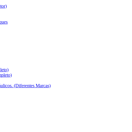
tor)
ques
leto)
pleto)
ulicos. (Diferentes Marcas)