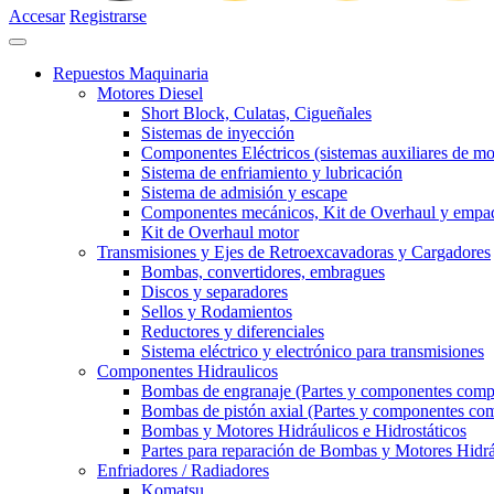
Accesar
Registrarse
Repuestos Maquinaria
Motores Diesel
Short Block, Culatas, Cigueñales
Sistemas de inyección
Componentes Eléctricos (sistemas auxiliares de mo
Sistema de enfriamiento y lubricación
Sistema de admisión y escape
Componentes mecánicos, Kit de Overhaul y empa
Kit de Overhaul motor
Transmisiones y Ejes de Retroexcavadoras y Cargadores
Bombas, convertidores, embragues
Discos y separadores
Sellos y Rodamientos
Reductores y diferenciales
Sistema eléctrico y electrónico para transmisiones
Componentes Hidraulicos
Bombas de engranaje (Partes y componentes comp
Bombas de pistón axial (Partes y componentes com
Bombas y Motores Hidráulicos e Hidrostáticos
Partes para reparación de Bombas y Motores Hidrá
Enfriadores / Radiadores
Komatsu