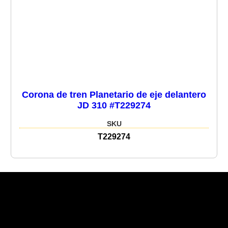
Corona de tren Planetario de eje delantero
JD 310 #T229274
SKU
T229274
Recent Posts
Recent Comments