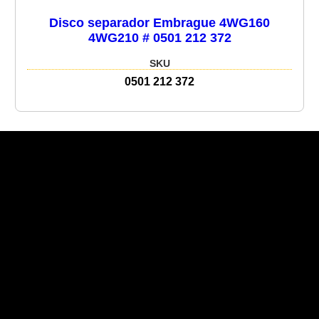
Disco separador Embrague 4WG160
4WG210 # 0501 212 372
SKU
0501 212 372
Recent Posts
Recent Comments
No hay comentarios que mostrar.
No hay archivos que mostrar.
Categories
No hay categorías