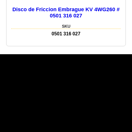
Disco de Friccion Embrague KV 4WG260 #
0501 316 027
SKU
0501 316 027
Recent Posts
Recent Comments
No hay comentarios que mostrar.
No hay archivos que mostrar.
Categories
No hay categorías