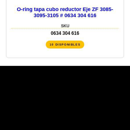
O-ring tapa cubo reductor Eje ZF 3085-
3095-3105 # 0634 304 616
SKU
0634 304 616
10 DISPONIBLES
Recent Posts
Recent Comments
No hay comentarios que mostrar.
No hay archivos que mostrar.
Categories
No hay categorías