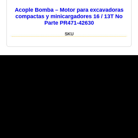
Acople Bomba – Motor para excavadoras
compactas y minicargadores 16 / 13T No
Parte PR471-42630
SKU
Recent Posts
Recent Comments
No hay comentarios que mostrar.
No hay archivos que mostrar.
Categories
No hay categorías