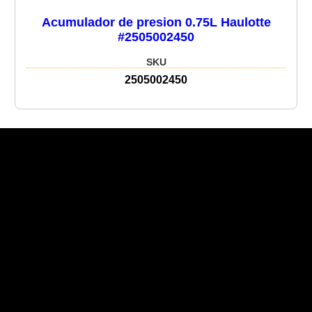
Acumulador de presion 0.75L Haulotte
#2505002450
SKU
2505002450
Recent Posts
Recent Comments
No hay comentarios que mostrar.
No hay archivos que mostrar.
Categories
No hay categorías