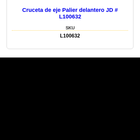
Cruceta de eje Palier delantero JD #
L100632
SKU
L100632
Recent Posts
Recent Comments
No hay comentarios que mostrar.
No hay archivos que mostrar.
Categories
No hay categorías