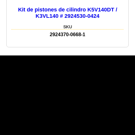
Kit de pistones de cilindro K5V140DT /
K3VL140 # 2924530-0424
SKU
2924370-0668-1
Recent Posts
Recent Comments
No hay comentarios que mostrar.
No hay archivos que mostrar.
Categories
No hay categorías