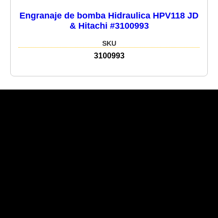
Engranaje de bomba Hidraulica HPV118 JD
& Hitachi #3100993
SKU
3100993
Recent Posts
Recent Comments
No hay comentarios que mostrar.
No hay archivos que mostrar.
Categories
No hay categorías