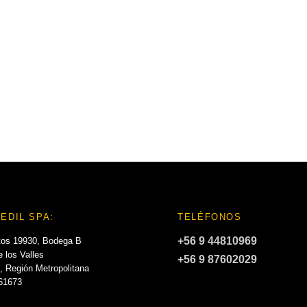
EDIL SPA:
TELÉFONOS
+56 9 44810969
tos 19930, Bodega B
 los Valles
+56 9 87602029
, Región Metropolitana
061673