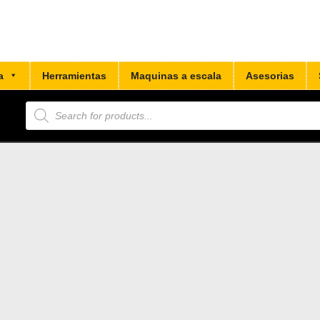
a
Herramientas
Maquinas a escala
Asesorias
Búsqueda
de
productos