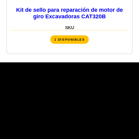
Kit de sello para reparación de motor de
giro Excavadoras CAT320B
SKU
1 DISPONIBLES
Recent Posts
Recent Comments
No hay comentarios que mostrar.
No hay archivos que mostrar.
Categories
No hay categorías