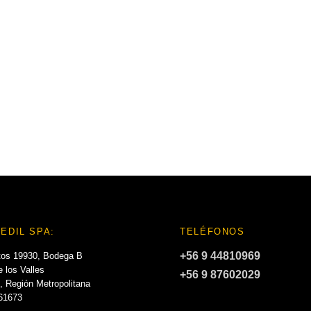
EDIL SPA:
TELÉFONOS
+56 9 44810969
tos 19930, Bodega B
 los Valles
+56 9 87602029
, Región Metropolitana
061673