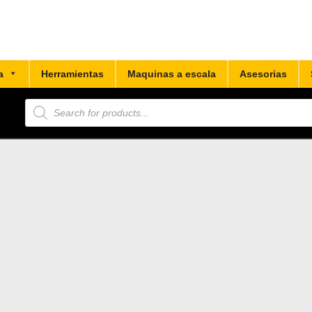
a
Herramientas
Maquinas a escala
Asesorias
Búsqueda
de
productos