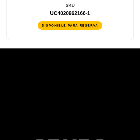
SKU
UC4020962166-1
DISPONIBLE PARA RESERVA
Recent Posts
Recent Comments
No hay comentarios que mostrar.
No hay archivos que mostrar.
Categories
No hay categorías