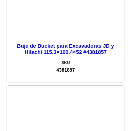
Buje de Bucket para Excavadoras JD y
Hitachi 115.3×100.4×52 #4381857
SKU
4381857