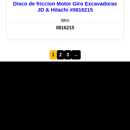
Disco de friccion Motor Giro Excavadoras
JD & Hitachi #0816215
SKU
0816215
1
2
3
→
Recent Posts
Recent Comments
No hay comentarios que mostrar.
No hay archivos que mostrar.
Categories
No hay categorías