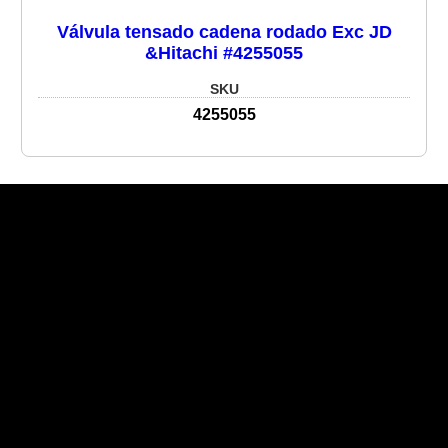
Válvula tensado cadena rodado Exc JD
&Hitachi #4255055
SKU
4255055
Recent Posts
Recent Comments
No hay comentarios que mostrar.
No hay archivos que mostrar.
Categories
No hay categorías