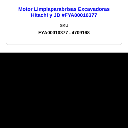
Motor Limpiaparabrisas Excavadoras
Hitachi y JD #FYA00010377
SKU
FYA00010377 - 4709168
Recent Posts
Recent Comments
No hay comentarios que mostrar.
No hay archivos que mostrar.
Categories
No hay categorías