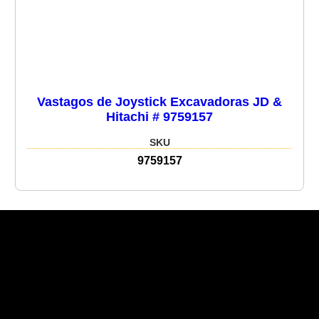
Vastagos de Joystick Excavadoras JD &
Hitachi # 9759157
SKU
9759157
Recent Posts
Recent Comments
No hay comentarios que mostrar.