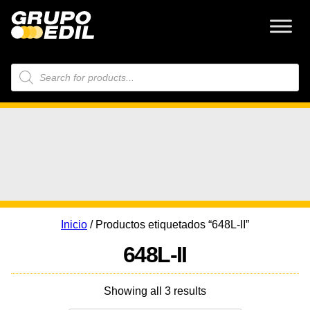
Búsqueda
de
productos
Inicio
/ Productos etiquetados “648L-II”
648L-II
Showing all 3 results