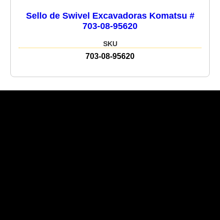
Sello de Swivel Excavadoras Komatsu #
703-08-95620
SKU
703-08-95620
Recent Posts
Recent Comments
No hay comentarios que mostrar.
No hay archivos que mostrar.
Categories
No hay categorías