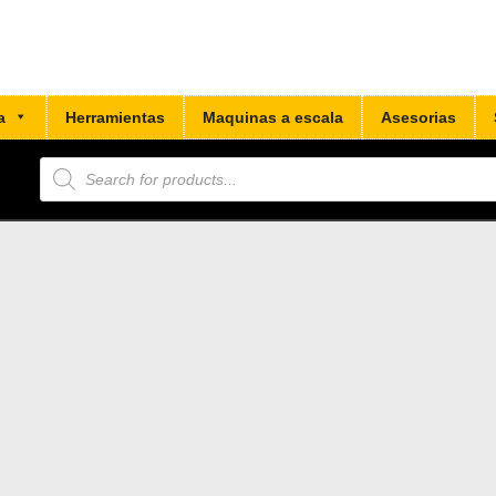
a
Herramientas
Maquinas a escala
Asesorias
Búsqueda
de
productos