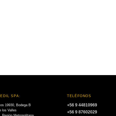
EDIL SPA:
TELÉFONOS
+56 9 44810969
tos 19930, Bodega B
 los Valles
+56 9 87602029
, Región Metropolitana