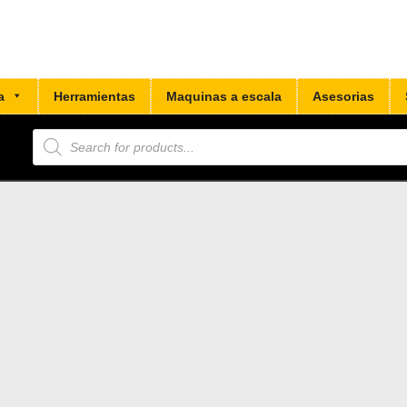
a
Herramientas
Maquinas a escala
Asesorias
Búsqueda
de
productos