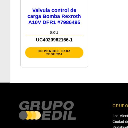
Valvula control de
carga Bomba Rexroth
A10V DFR1 #7986495
SKU
UC4020962166-1
DISPONIBLE PARA
RESERVA
GRUPO
Los Vien
Ciudad de
Pudahuel