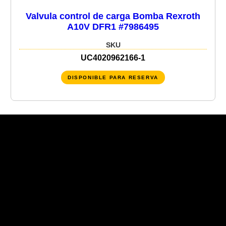
Valvula control de carga Bomba Rexroth
A10V DFR1 #7986495
SKU
UC4020962166-1
DISPONIBLE PARA RESERVA
Recent Posts
Recent Comments
No hay comentarios que mostrar.
No hay archivos que mostrar.
Categories
No hay categorías