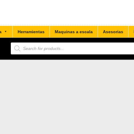
a
Herramientas
Maquinas a escala
Asesorias
Búsqueda
de
productos