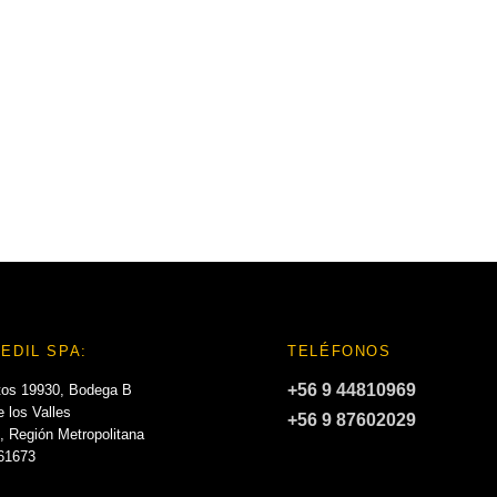
EDIL SPA:
TELÉFONOS
+56 9 44810969
tos 19930, Bodega B
 los Valles
+56 9 87602029
, Región Metropolitana
061673