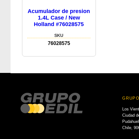
Acumulador de presion
1.4L Case / New
Holland #76028575
SKU
76028575
GRUPO
Los Vien
Ciudad de
Pudahuel
Chile, 9