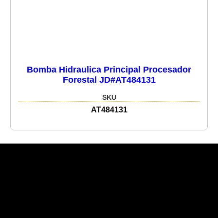
Bomba Hidraulica Principal Procesador
Forestal JD#AT484131
SKU
AT484131
Recent Posts
Recent Comments
No hay comentarios que mostrar.